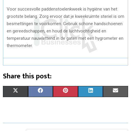
Voor succesvolle paddenstoelenkweek is hygiëne van het
grootste belang. Zorg ervoor dat je kweekruimte steriel is om
besmettingen te voorkomen. Gebruik schone handschoenen
en gereedschappen, en houd de luchtvochtigheid en
temperatuur nauwlettend in de gaten met een hygrometer en
thermometer.
Share this post:
S
S
S
S
S
X
F
P
L
E
H
H
H
H
H
(
A
I
I
M
A
A
A
A
A
T
C
N
N
A
R
R
R
R
R
W
E
T
K
I