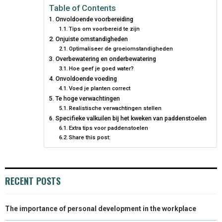
E
E
E
E
E
I
B
E
E
L
Table of Contents
Onvoldoende voorbereiding
O
O
O
O
O
T
O
R
D
Tips om voorbereid te zijn
Onjuiste omstandigheden
N
N
N
N
N
T
O
E
I
Optimaliseer de groeiomstandigheden
E
K
S
N
Overbewatering en onderbewatering
Hoe geef je goed water?
R
T
Onvoldoende voeding
Voed je planten correct
)
Te hoge verwachtingen
Realistische verwachtingen stellen
Specifieke valkuilen bij het kweken van paddenstoelen
Extra tips voor paddenstoelen
Share this post:
RECENT POSTS
The importance of personal development in the workplace